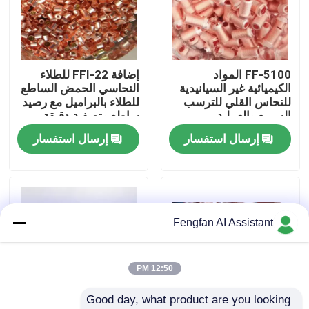
معلومات عنا
FF-5100 المواد
إضافة FFI-22 للطلاء
جولة في المصنع
الكيميائية غير السيانيدية
النحاسي الحمض الساطع
للنحاس القلي للترسب
للطلاء بالبراميل مع رصيد
السريع والعملية
ساطع وتصفية دقيقة
ضبط الجودة
المستقرة في التصفيف
موحدة
إرسال استفسار
إرسال استفسار
الكهربائي
اتصل بنا
أخبار
Fengfan AI Assistant
اطلب عرض أسعار
12:50 PM
Good day, what product are you looking 
كيماويات طلاء الزنك