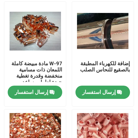
إضافة للكهرباء المطبقة
W-97 مادة مبيضة كاملة
بالصقيع للنحاس الصلب
اللمعان ذات مسامية
منخفضة وقدرة تغطية
جيدة لعامل مساعد
كيميائي لطلاء النحاس
إرسال استفسار
إرسال استفسار
بالسيانيد
المنزل
منتجات
فيديوهات