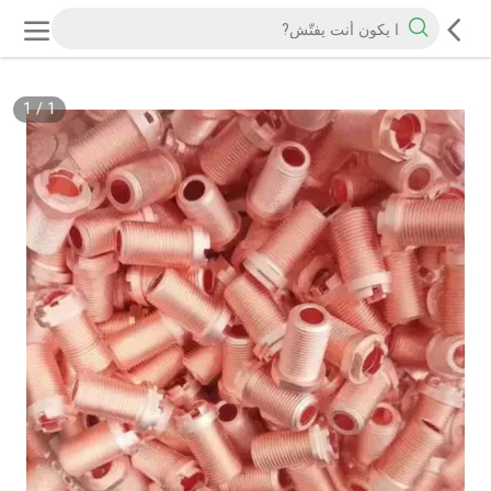
1
/
1