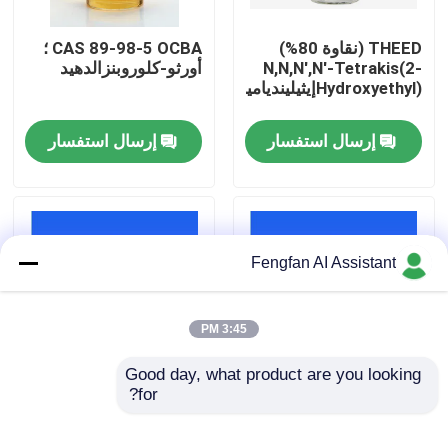
THEED (نقاوة 80%)
CAS 89-98-5 OCBA ؛
معلومات عنا
N,N,N',N'-Tetrakis(2-
أورثو-كلوروبنزالدهيد
Hydroxyethyl)إيثيلينديامين
جولة في المصنع
إرسال استفسار
إرسال استفسار
ضبط الجودة
اتصل بنا
Fengfan AI Assistant
أخبار
3:45 PM
اطلب عرض أسعار
Good day, what product are you looking 
for?
OCBA مركب كيميائي مع
CAS 52338-87-1 N,N'-
الصيغة الجزيئية
Bis(3-(dimethylamino)
كيماويات طلاء الزنك
propyl) urea (PU)
C7H5ClO