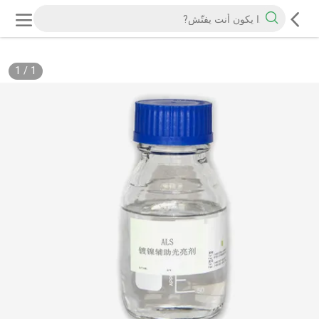
1
/
1