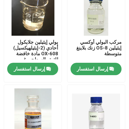
مركب البولي أوكسي
بولي إيثيلين جلايكول
إيثيلين OS-8 زنك بلاينغ
أحادي (2-إيثيلهيكسيل)
متوسطة
OX-608 مادة خافضة
للتوتر السطحي غير
الأيونية مع اختبار ≥80%
إرسال استفسار
إرسال استفسار
المنزل
منتجات
فيديوهات