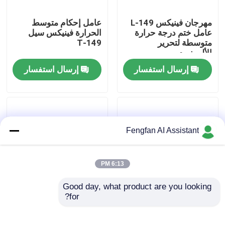
مهرجان فينيكس 149-L
عامل إحكام متوسط
معلومات عنا
عامل ختم درجة حرارة
الحرارة فينيكس سيل
متوسطة لتحرير
149-T
الألومنيوم
جولة في المصنع
إرسال استفسار
إرسال استفسار
ضبط الجودة
اتصل بنا
Fengfan AI Assistant
أخبار
6:13 PM
Good day, what product are you looking 
اطلب عرض أسعار
for?
سبيكة الألومنيوم
الألومنيوم و سبيكة
الكرومية الثلاثية القيمة الـ
الألومنيوم مصابح خالي
AL-100
من الكروم AL 200
كيماويات طلاء الزنك