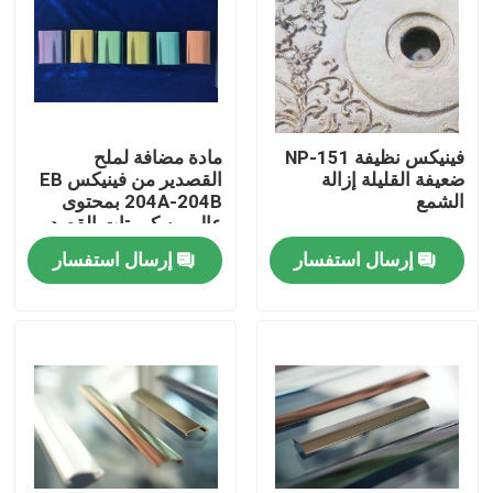
فينيكس نظيفة 151-NP
مادة مضافة لملح
ضعيفة القليلة إزالة
القصدير من فينيكس EB
الشمع
204A-204B بمحتوى
عالٍ من كبريتات القصدير
إرسال استفسار
إرسال استفسار
المنزل
منتجات
فيديوهات