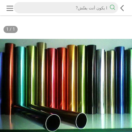
1
/
1