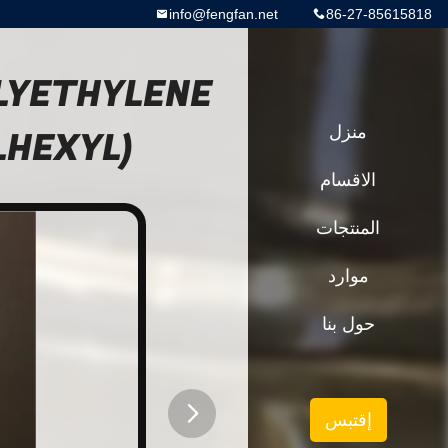
info@fengfan.net
86-27-85615818
OLYETHYLENE
منزل
LHEXYL)
الاقسام
المنتجات
موارد
حول بنا
إقتبس