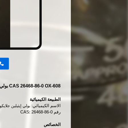
button
CAS 26468-86-0 OX-608 بولي إيثيلين جلايكول مونو (2-إيثيل هكسيل)
الطبيعة الكيميائية
الاسم الكيميائي:
بولي إيثيلين جلايكول مونو (2
رقم CAS: 26468-86-0
الخصائص