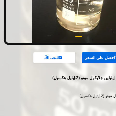
احصل على السعر
ﺎﺘﺼﻟ ﺍﻶﻧ
-إيثيل هكسيل)