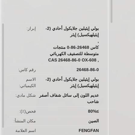
button
بولي إيثيلين جلايكول أحادي (2-
إبراز
إيثيلهيكسيل) إيثر
,
كاس 26468-86-0 منتجات
متوسطة للتصفيف الكهربائي
CAS 26468-86-0 OX-608
,
26468-86-0
رقم كاس
بولي إيثيلين جلايكول أحادي (2-
الاسم
إيثيلهيكسيل) إيثر
الكيميائي
عديم اللون إلى سائل شفاف أصفر
شكل مادي
شاحب
≥80%
فحص(٪)
الصين
مكان المنشأ
FENGFAN
اسم العلامة