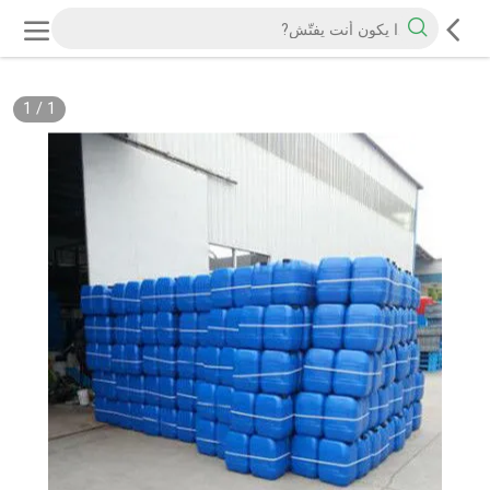
1
/
1