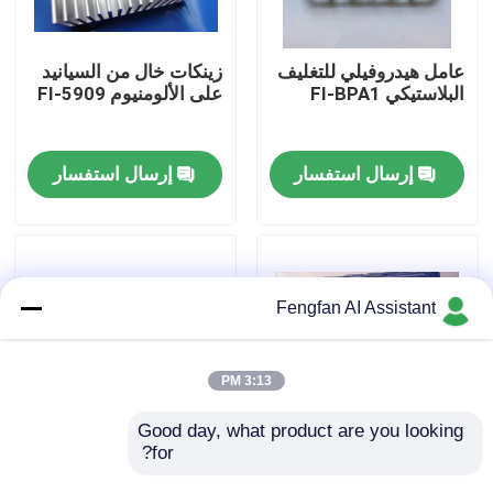
معلومات عنا
عامل هيدروفيلي للتغليف
زينكات خال من السيانيد
البلاستيكي FI-BPA1
على الألومنيوم FI-5909
جولة في المصنع
إرسال استفسار
إرسال استفسار
ضبط الجودة
اتصل بنا
Fengfan AI Assistant
أخبار
3:13 PM
اطلب عرض أسعار
Good day, what product are you looking 
for?
مُزيل الصدأ الكيميائي
898A المعالجة المسبقة
988 للاستخدام في
للمعادن المواد الكيميائية
كيماويات طلاء الزنك