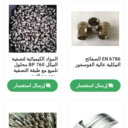
EN 6786 الصفائح
المواد الكيميائية لتصفية
النيكلية عالية الفوسفور
النيكل BP 760 محلول
تلميع مع طبقة التصفية
منخفضة التوتر
إرسال استفسار
إرسال استفسار
المنزل
منتجات
فيديوهات