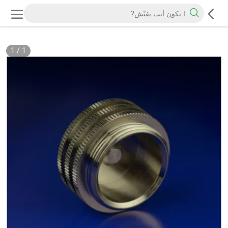
1
/
1