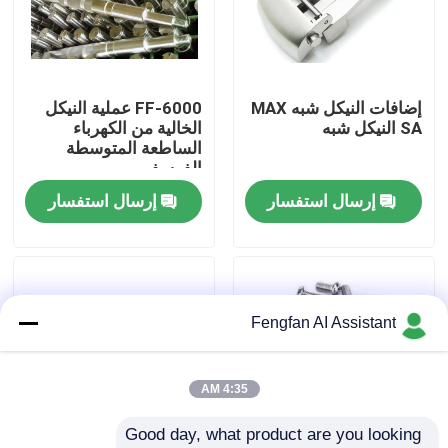
معلومات عنا
إضافات النيكل شبه MAX
FF-6000 عملية النيكل
جولة في المصنع
SA النيكل شبه
الخالية من الكهرباء
الساطعة المتوسطة
الفوسفور
ضبط الجودة
إرسال استفسار
إرسال استفسار
اتصل بنا
أخبار
Fengfan AI Assistant
اطلب عرض أسعار
4:35 AM
Good day, what product are you looking 
كيماويات طلاء الزنك