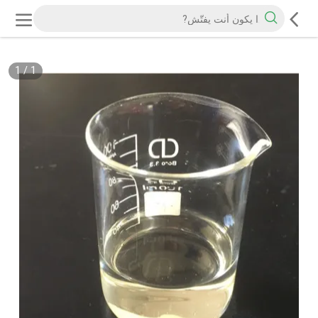
1
/
1