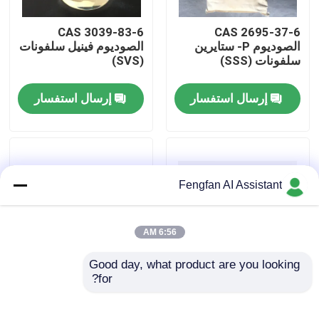
CAS 3039-83-6
CAS 2695-37-6
معلومات عنا
الصوديوم P- ستايرين
الصوديوم فينيل سلفونات
سلفونات (SSS)
(SVS)
جولة في المصنع
إرسال استفسار
إرسال استفسار
ضبط الجودة
اتصل بنا
Fengfan AI Assistant
أخبار
6:56 AM
Good day, what product are you looking 
اطلب عرض أسعار
for?
CAS 140-07-8 رباعي
CAS 299-11-6 وسيط
هيدروكسي إيثيل إيثيلين
التخليق العضوي لفينزين
ديامين C10H14N2O4
ميثوسلفات
كيماويات طلاء الزنك