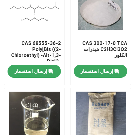
CAS 68555-36-2
CAS 302-17-0 TCA
C2H3Cl3O2 هيدرات
Poly[Bis ((2-
الكلور
Chloroethyl) -Alt-1,3-
Bis[3-
((Dimethylamino)
إرسال استفسار
إرسال استفسار
Propyl]Urea، محلول
رباعي
المنزل
منتجات
فيديوهات