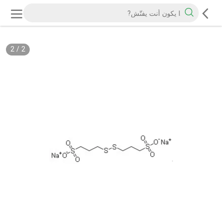
2
/
2