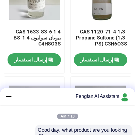
معلومات عنا
CAS 1633-83-6 1.4-
CAS 1120-71-4 1،3-
جولة في المصنع
Propane Sultone (1،3-
بيوتان سولتون 1.4-BS
C4H8O3S
PS) C3H6O3S
ضبط الجودة
إرسال استفسار
إرسال استفسار
اتصل بنا
أخبار
Fengfan AI Assistant
اطلب عرض أسعار
7:10 AM
Good day, what product are you looking 
كيماويات طلاء الزنك