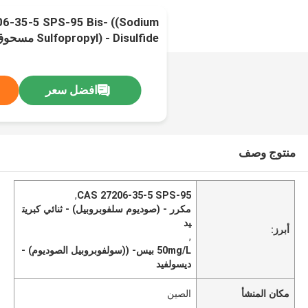
6-35-5 SPS-95 Bis- ((Sodium
Sulfopropyl) - Disulfide مسحوق أبيض إلى أصفر
افضل سعر
منتوج وصف
,
CAS 27206-35-5 SPS-95
مكرر - (صوديوم سلفوبروبيل) - ثنائي كبريت
يد
أبرز:
,
50mg/L بيس- ((سولفوبروبيل الصوديوم) -
ديسولفيد
مكان المنشأ
الصين