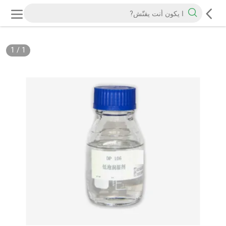
1
/
1