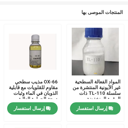
المنتجات الموصى بها
المواد الفعالة السطحية
OX-66 مذيب سطحي
غير الأيونية المنتشرة من
مقاوم للقلويات مع قابلية
المنزل
سلسلة TL-110 ذات
الذوبان في الماء وثبات
الرغوة المنخفضة
درجة الحرارة العالية
إرسال استفسار
إرسال استفسار
منتجات
فيديوهات