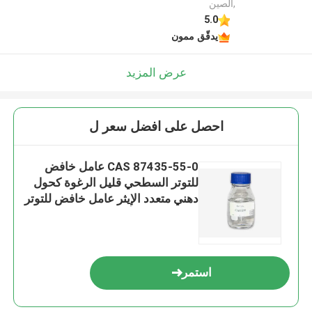
,الصين
5.0
يدقّق ممون
عرض المزيد
احصل على افضل سعر ل
CAS 87435-55-0 عامل خافض
للتوتر السطحي قليل الرغوة كحول
دهني متعدد الإيثر عامل خافض للتوتر
السطحي غير أيوني
استمر