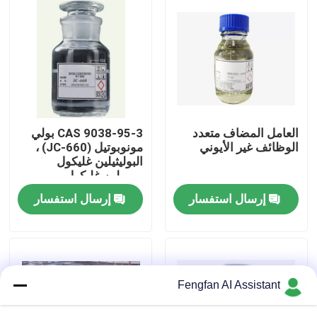
معلومات عنا
جولة في المصنع
ضبط الجودة
العامل المضاف متعدد
CAS 9038-95-3 بولي
الوظائف غير الأيوني
مونوبوتيل (JC-660) ،
البوليثيلين غليكول
اتصل بنا
بروبيلين غليكول
إرسال استفسار
إرسال استفسار
أخبار
اطلب عرض أسعار
Fengfan AI Assistant
كيماويات طلاء الزنك