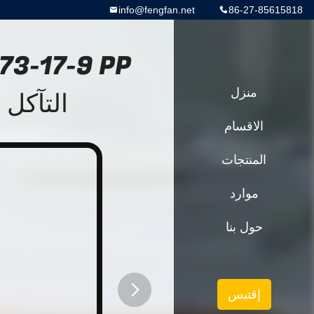
info@fengfan.net
86-27-85615818
منزل
التآكل
الاقسام
المنتجات
موارد
حول بنا
إقتبس