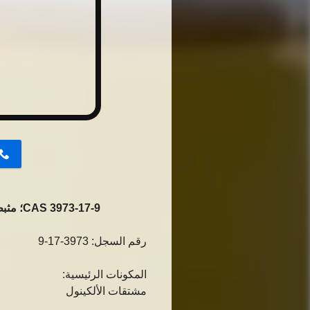
button
CAS 3973-17-9؛ مثبط تآكل البولي بروبيلين؛ حماية تثبيط تآكل المعادن للتنظيف الحمضي
رقم السجل: 3973-17-9
المكونات الرئيسية:
مشتقات الألكينول