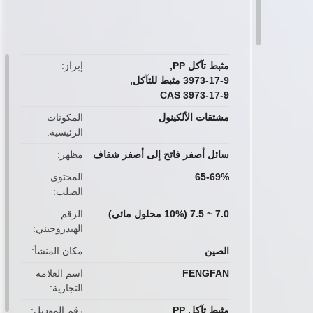
button
مثبط تآكل PP
,
إبراز
3973-17-9 مثبط للتآكل
,
CAS 3973-17-9
مشتقات الألكينول
المكونات
الرئيسية
سائل أصفر فاتح إلى أصفر شفاف
مظهر
65-69%
المحتوى
الصلب
7.0 ~ 7.5 (10% محلول مائى)
الرقم
الهيدروجيني
الصين
مكان المنشأ
FENGFAN
اسم العلامة
التجارية
مثبط تآكل PP
رقم الموديل