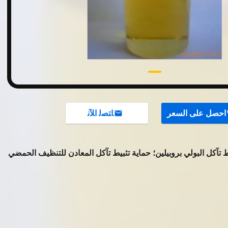
احصل على السعر
ﺎﺘﺼﻟ ﺍﻶﻧ