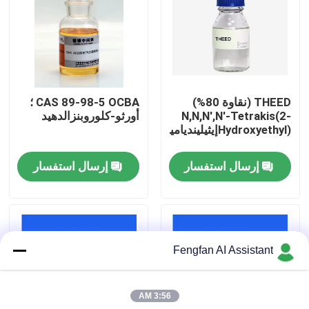
معلومات عنا
جولة في المصنع
THEED (نقاوة 80%)
CAS 89-98-5 OCBA ؛
N,N,N',N'-Tetrakis(2-
أورثو-كلوروبنزالدهيد
ضبط الجودة
Hydroxyethyl)إيثيلينديامين
إرسال استفسار
إرسال استفسار
اتصل بنا
أخبار
Fengfan AI Assistant
اطلب عرض أسعار
3:56 AM
كيماويات طلاء الزنك