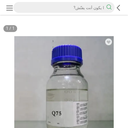
1
/
1