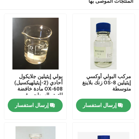
المنتجات الموصى بها
مركب البولي أوكسي
بولي إيثيلين جلايكول
إيثيلين OS-8 زنك بلاينغ
أحادي (2-إيثيلهيكسيل)
متوسطة
OX-608 مادة خافضة
للتوتر السطحي غير
المنزل
الأيونية مع اختبار ≥80%
إرسال استفسار
إرسال استفسار
منتجات
فيديوهات