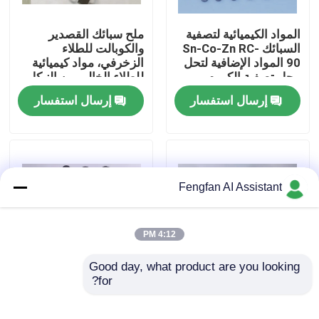
المواد الكيميائية لتصفية
ملح سبائك القصدير
معلومات عنا
السبائك Sn-Co-Zn RC-
والكوبالت للطلاء
90 المواد الإضافية لتحل
الزخرفي، مواد كيميائية
محل تصفية الكروم
للطلاء الخالي من النيكل
جولة في المصنع
إرسال استفسار
إرسال استفسار
ضبط الجودة
اتصل بنا
Fengfan AI Assistant
أخبار
4:12 PM
اطلب عرض أسعار
Good day, what product are you looking 
for?
FF-5131 مواد طلاء
عملية سبيكة الزنك
النحاس الخالية من
والنيكل القلوية Eco-
كيماويات طلاء الزنك
السيانيد للترسيب السريع
Zinie 300 عملية طلاء