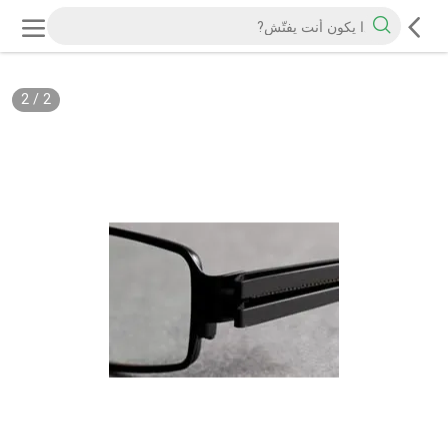
2
/
2