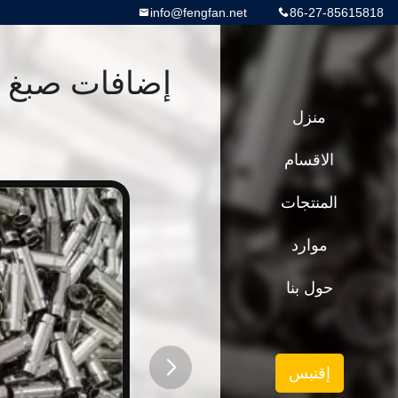
info@fengfan.net
86-27-85615818
إضافات صبغ ال
منزل
الاقسام
المنتجات
موارد
حول بنا
إقتبس