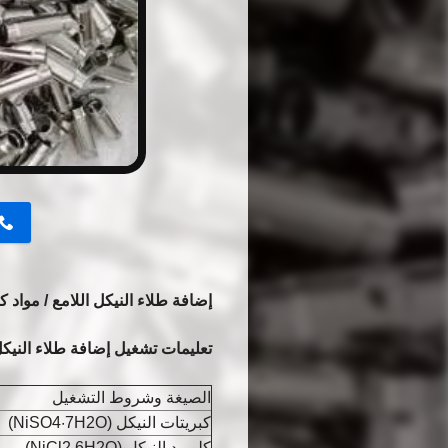
button
إضافة طلاء النيكل اللامع / مواد كيميا
تعليمات تشغيل إضافة طلاء النيك
الصيغة وشروط التشغيل
كبريتات النيكل (NiSO4·7H2O)
كلوريد النيكل (NiCl2·6H2O)