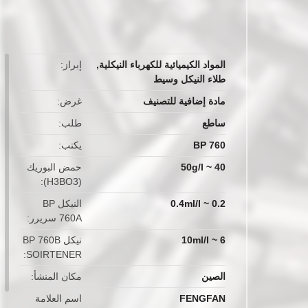
button
المواد الكيميائية للكهرباء النيكلية
,
إبراز
طلاء النيكل وسيط
مادة إضافية للتصنيف
غرض
ساطع
طلب
BP 760
يكتب
40 ~ 50g/l
حمض البوريك
(H3BO3)
0.2 ~ 0.4ml/l
النيكل BP
760A سريرر
6 ~ 10ml/l
نيكل BP 760B
SOIRTENER
الصين
مكان المنشأ
FENGFAN
اسم العلامة