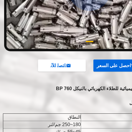
احصل على السعر
ﺎﺘﺼﻟ ﺍﻶﻧ
ئية للطلاء الكهربائي بالنيكل BP 760
ل
النطاق
180~250 جم/لتر
45~55 جم/لتر