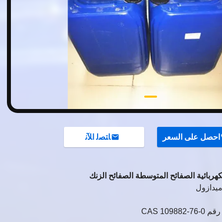
احصل على السعر
ﺎﺘﺼﻟ ﺍﻶﻧ
لكهربائية الصفائح المتوسطة الصفائح الزنك
ميدازول