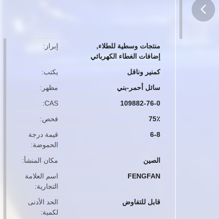
button
منتجات وسطية للطلاء
,
إبراز
إضافات الغطاء الكهربائي
كمنير وناقل
يكتب
سائل أحمر-بني
مظهر
CAS
109882-76-0
75٪
فحص
6-8
قيمة درجة
الحموضة
الصين
مكان المنشأ
FENGFAN
اسم العلامة
التجارية
قابل للتفاوض
الحد الأدنى
لكمية