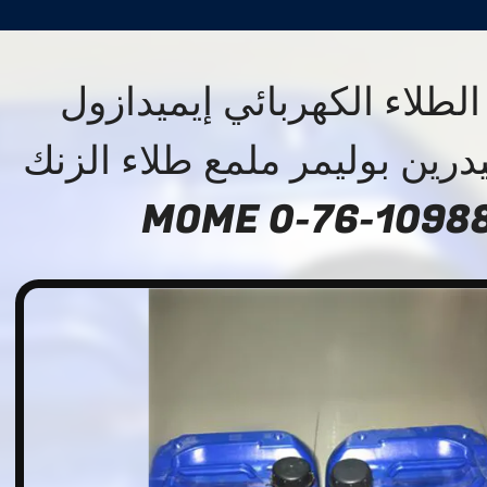
لطلاء الكهربائي إيميدازول
درين بوليمر ملمع طلاء الزنك
109882-76-0 