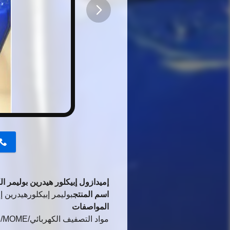
button
إميدازول إبيكلور هيدرين بوليمر ا
اسم المنتج
بوليمر إبيكلورهيدرين إ
المواصفات
مواد التصفيف الكهربائي/MOME/ رقم CAS 109882-76-0