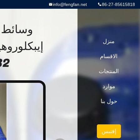
info@fengfan.net
86-27-85615818
وسائط ا
منزل
إيبكلوروهي
الاقسام
MOME
المنتجات
موارد
حول بنا
إقتبس