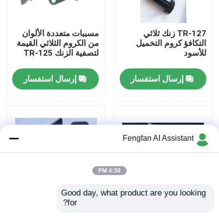
معلومات عنا
TR-127 زنك ثلاثي
مسببات متعددة الألوان
التكافؤ كروم التخميل
من الكروم الثلاثي القيمة
للأسود
لتصفية الزنك TR-125
جولة في المصنع
إرسال استفسار
إرسال استفسار
ضبط الجودة
اتصل بنا
Fengfan AI Assistant
أخبار
4:38 PM
اطلب عرض أسعار
Good day, what product are you looking 
for?
TR-138 مُخَمِّد كروم
تخميل الكروم ثلاثي
كيماويات طلاء الزنك
ثلاثي التكافؤ متعدد
التكافؤ بالزنك للون