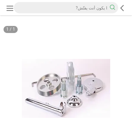
1
/
1