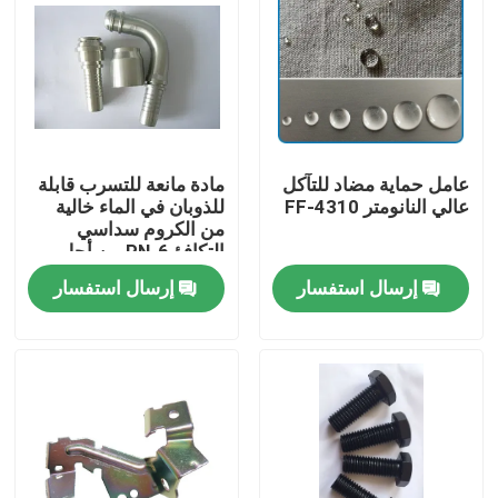
عامل حماية مضاد للتآكل
مادة مانعة للتسرب قابلة
عالي النانومتر FF-4310
للذوبان في الماء خالية
من الكروم سداسي
التكافؤ PN-6 من أجل
معالجة ما بعد صديقة
إرسال استفسار
إرسال استفسار
للبيئة
المنزل
منتجات
فيديوهات